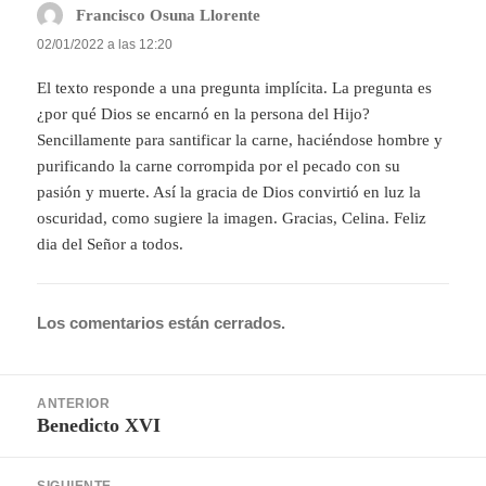
Francisco Osuna Llorente
dice:
02/01/2022 a las 12:20
El texto responde a una pregunta implícita. La pregunta es
¿por qué Dios se encarnó en la persona del Hijo?
Sencillamente para santificar la carne, haciéndose hombre y
purificando la carne corrompida por el pecado con su
pasión y muerte. Así la gracia de Dios convirtió en luz la
oscuridad, como sugiere la imagen. Gracias, Celina. Feliz
dia del Señor a todos.
Los comentarios están cerrados.
Navegación
ANTERIOR
de
Benedicto XVI
Entrada
entradas
anterior: