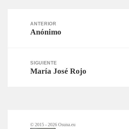
Navegación
de
ANTERIOR
Anónimo
entradas
Entrada
anterior:
SIGUIENTE
María José Rojo
Entrada
siguiente:
© 2015 - 2026 Osuna.eu