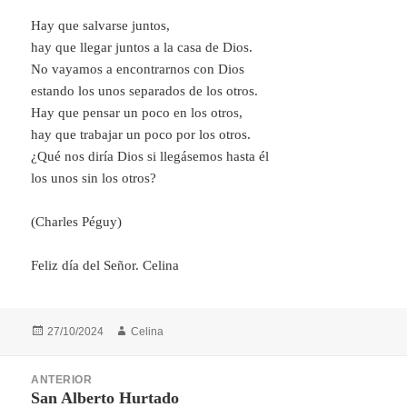
Hay que salvarse juntos,
hay que llegar juntos a la casa de Dios.
No vayamos a encontrarnos con Dios
estando los unos separados de los otros.
Hay que pensar un poco en los otros,
hay que trabajar un poco por los otros.
¿Qué nos diría Dios si llegásemos hasta él
los unos sin los otros?
(Charles Péguy)
Feliz día del Señor. Celina
Publicado
Autor
27/10/2024
Celina
el
Navegación
ANTERIOR
de
San Alberto Hurtado
Entrada