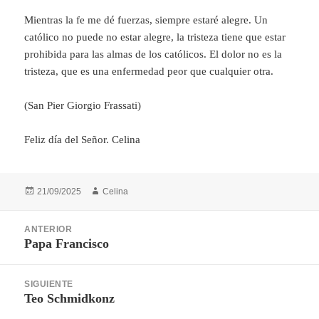
Mientras la fe me dé fuerzas, siempre estaré alegre. Un
católico no puede no estar alegre, la tristeza tiene que estar
prohibida para las almas de los católicos. El dolor no es la
tristeza, que es una enfermedad peor que cualquier otra.
(San Pier Giorgio Frassati)
Feliz día del Señor. Celina
Publicado
Autor
21/09/2025
Celina
el
Navegación
ANTERIOR
de
Papa Francisco
Entrada
entradas
anterior:
SIGUIENTE
Teo Schmidkonz
Entrada
siguiente: